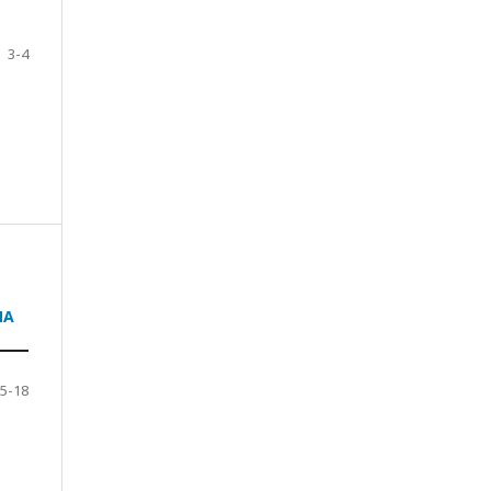
3-4
NA
5-18