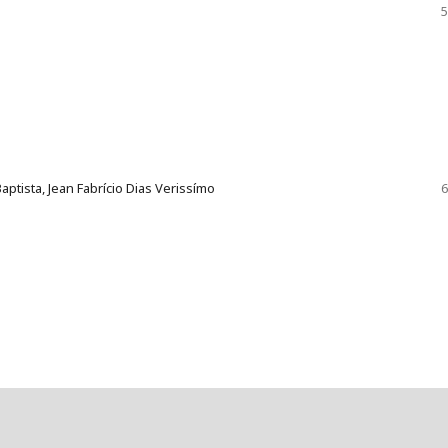
5
aptista, Jean Fabrício Dias Verissímo
6