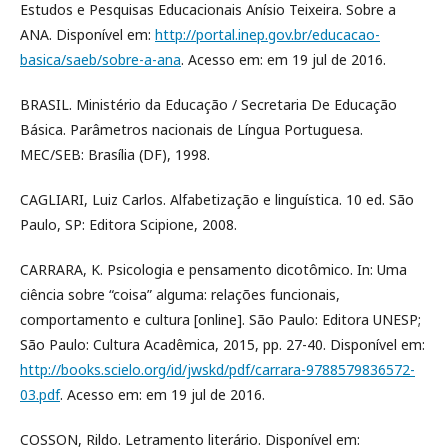
Estudos e Pesquisas Educacionais Anísio Teixeira. Sobre a
ANA. Disponível em:
http://portal.inep.gov.br/educacao-
basica/saeb/sobre-a-ana
. Acesso em: em 19 jul de 2016.
BRASIL. Ministério da Educação / Secretaria De Educação
Básica. Parâmetros nacionais de Língua Portuguesa.
MEC/SEB: Brasília (DF), 1998.
CAGLIARI, Luiz Carlos. Alfabetização e linguística. 10 ed. São
Paulo, SP: Editora Scipione, 2008.
CARRARA, K. Psicologia e pensamento dicotômico. In: Uma
ciência sobre “coisa” alguma: relações funcionais,
comportamento e cultura [online]. São Paulo: Editora UNESP;
São Paulo: Cultura Acadêmica, 2015, pp. 27-40. Disponível em:
http://books.scielo.org/id/jwskd/pdf/carrara-9788579836572-
03.pdf
. Acesso em: em 19 jul de 2016.
COSSON, Rildo. Letramento literário. Disponível em: