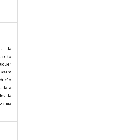
sta da
ireito
alquer
 Fasem
odução
tada a
devida
normas