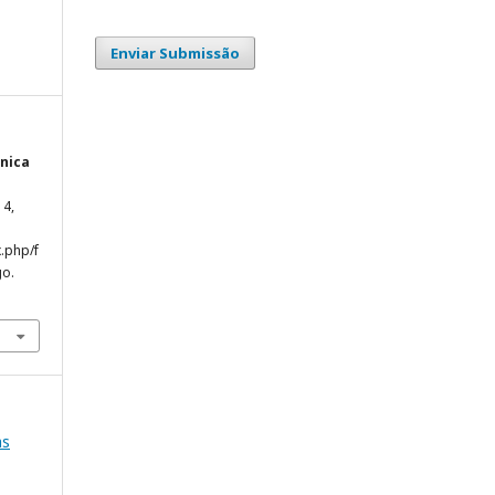
Enviar Submissão
ônica
 4,
.php/f
go.
as