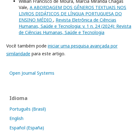
Willian Francisco de Moura, Marcia Miranda Chagas
Vale,
A ABORDAGEM DOS GÊNEROS TEXTUAIS NOS
LIVROS DIDÁTICOS DE LÍNGUA PORTUGUESA DO
ENSINO MÉDIO
,
Revista Eletrônica de Ciências
Humanas, Saúde e Tecnologia: v. 1 n. 24 (2024): Revista
de Ciências Humanas, Saúde e Tecnologia
Você também pode
iniciar uma pesquisa avançada por
similaridade
para este artigo.
Open Journal Systems
Idioma
Português (Brasil)
English
Español (España)