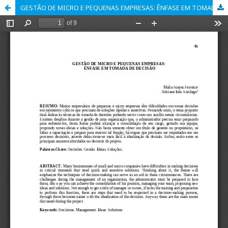
GESTÃO DE MICRO E PEQUENAS EMPRESAS: ÊNFASE EM TOMADA DE DECISÃO