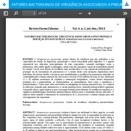
FATORES BACTERIANOS DE VIRULÊNCIA ASSOCIADOS A PNEUMONIAS E DOENÇAS INVASIVAS PELO STREPTOCOCCUS PNEUMONIAE UMA REVISÃO.