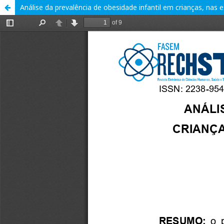
Análise da prevalência de obesidade infantil em crianças, nas 